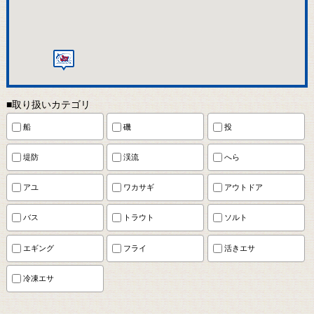
■取り扱いカテゴリ
船
磯
投
堤防
渓流
へら
アユ
ワカサギ
アウトドア
バス
トラウト
ソルト
エギング
フライ
活きエサ
冷凍エサ