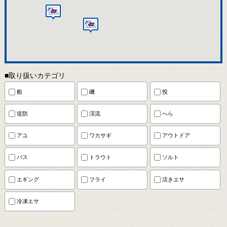
■取り扱いカテゴリ
船
磯
投
堤防
渓流
へら
アユ
ワカサギ
アウトドア
バス
トラウト
ソルト
エギング
フライ
活きエサ
冷凍エサ