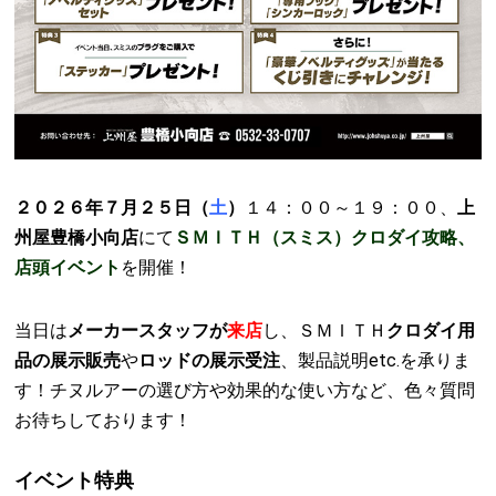
２０２６年７月２５日（
土
）
１４：００～１９：００、
上
州屋豊橋小向店
にて
ＳＭＩＴＨ（スミス）クロダイ攻略、
店頭イベント
を開催！
当日は
メーカースタッフが
来店
し、ＳＭＩＴＨ
クロダイ用
品の展示販売
や
ロッドの展示受注
、製品説明etc.を承りま
す！チヌルアーの選び方や効果的な使い方など、色々質問
お待ちしております！
イベント特典