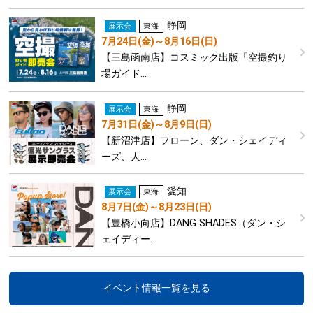
静岡
展示会
東海
7月24日(金)～8月16日(日)
【三島函南店】コスミック出版「空撮釣り
場ガイド…
静岡
展示会
東海
7月31日(金)～8月9日(日)
【新沼津店】フローン、ダン・シェイディ
ーズ、人…
愛知
展示会
東海
8月7日(金)～8月23日(日)
【豊橋小向店】DANG SHADES（ダン・シ
ェイディー…
イベント情報一覧を見る