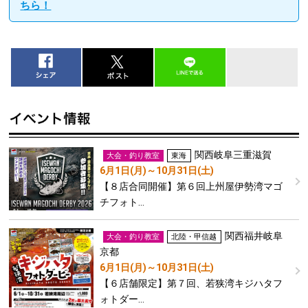
ちら！
関西
岐阜
三重
滋賀
大会・釣り教室
東海
6月1日(月)～10月31日(土)
【８店合同開催】第６回上州屋伊勢湾マゴ
チフォト…
関西
福井
岐阜
大会・釣り教室
北陸・甲信越
京都
6月1日(月)～10月31日(土)
【６店舗限定】第７回、若狭湾キジハタフ
ォトダー…