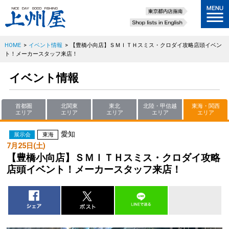
HOME
>
イベント情報
>
【豊橋小向店】ＳＭＩＴＨスミス・クロダイ攻略店頭イベン
ト！メーカースタッフ来店！
イベント情報
首都圏
北関東
東北
北陸・甲信越
東海・関西
エリア
エリア
エリア
エリア
エリア
愛知
展示会
東海
7月25日(土)
【豊橋小向店】ＳＭＩＴＨスミス・クロダイ攻略
店頭イベント！メーカースタッフ来店！