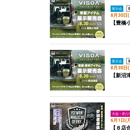
展示会
8月30日(
【豊橋
展示会
8月30日(
【新沼
大会・釣り
6月1日(
【８店