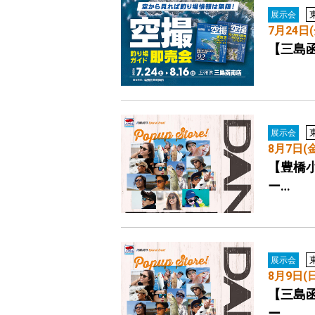
展示会
7月24日
【三島
展示会
8月7日(
【豊橋小
ー…
展示会
8月9日(
【三島函
ー…