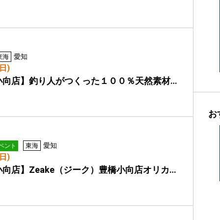
愛知
東海
日)
小向店】釣り人がつくった１００％天然素材…
お
愛知
東海
ベント
日)
向店】Zeake（ジーク）豊橋小向店オリカ…