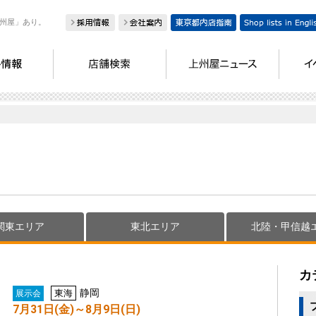
州屋」あり。
関東エリア
東北エリア
北陸・甲信越
カ
静岡
東海
展示会
7月31日(金)～8月9日(日)