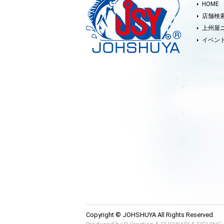
HOME
店舗検
上州屋
イベン
Copyright © JOHSHUYA All Rights Reserved.