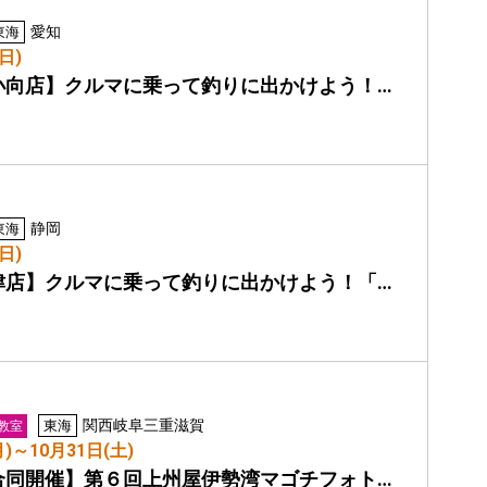
愛知
東海
日)
小向店】クルマに乗って釣りに出かけよう！…
静岡
東海
日)
津店】クルマに乗って釣りに出かけよう！「…
関西
岐阜
三重
滋賀
東海
教室
月)～10月31日(土)
合同開催】第６回上州屋伊勢湾マゴチフォト…