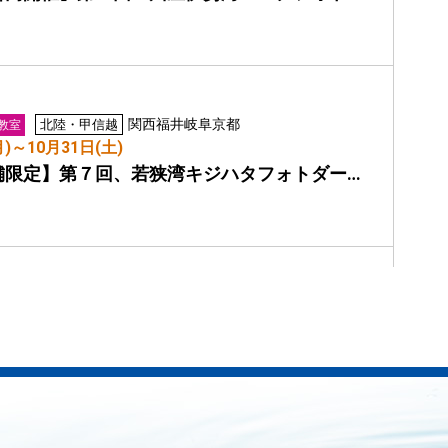
関西
福井
岐阜
京都
北陸・甲信越
教室
月)～10月31日(土)
舗限定】第７回、若狭湾キジハタフォトダー…