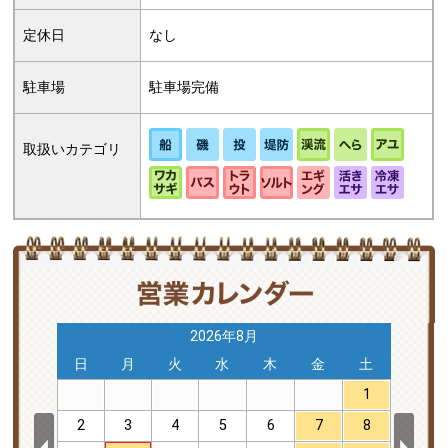
定休日
なし
駐車場
駐車場完備
取扱いカテゴリ
2026年8月
土
日
月
火
水
木
金
土
日
5
1
12
2
3
4
5
6
7
8
6