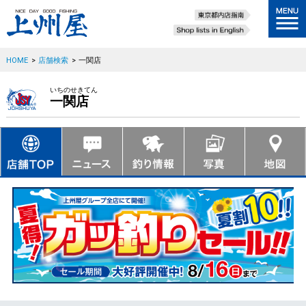
HOME
>
店舗検索
>
一関店
いちのせきてん
一関店