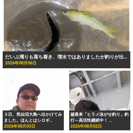
だいぶ濁りも落ち着き、増水ではありましたが釣りが出…
2026年08月06日
３日、気仙沼大島へ出かけてみ
越喜来「ヒラメ泳がせ釣り」釣
ました。ほんとはシロギ…
行～高活性継続中！ …
2026年08月03日
2026年08月02日