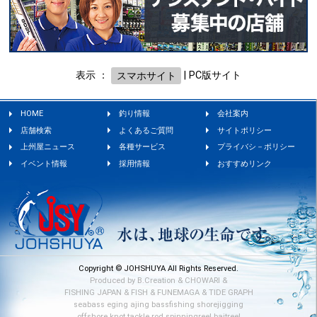
表示 ：
スマホサイト
|
PC版サイト
HOME
釣り情報
会社案内
店舗検索
よくあるご質問
サイトポリシー
上州屋ニュース
各種サービス
プライバシ－ポリシー
イベント情報
採用情報
おすすめリンク
Copyright © JOHSHUYA All Rights Reserved.
Produced by
B.Creation
&
CHOWARI
&
FISHING JAPAN
&
FISH
&
FUNEMAGA
&
TIDE GRAPH
seabass
eging
ajing
bassfishing
shorejigging
offshore
knot
tackle
rod
spinningreel
baitreel