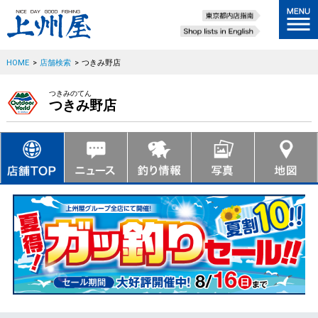
HOME
>
店舗検索
>
つきみ野店
つきみのてん
つきみ野店