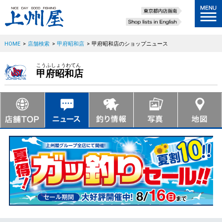
HOME
>
店舗検索
>
甲府昭和店
>
甲府昭和店のショップニュース
こうふしょうわてん
甲府昭和店