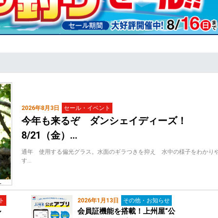
2026年8月3日
セール・イベント
今年も来るぞ ダンシェイディーズ！
8/21（金）…
通年 使用する偏光グラス。水面のギラつきを抑え 水中の様子をわかり
す…
ト
2026年1月13日
その他・お知らせ
ル
会員証機能を搭載！上州屋“公