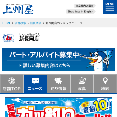
HOME
>
店舗検索
>
新長岡店
>
新長岡店のショップニュース
しんながおかてん
新長岡店