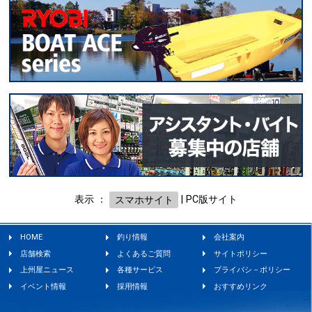
表示 ：
スマホサイト
|
PC版サイト
HOME
釣り情報
会社案内
店舗検索
よくあるご質問
サイトポリシー
上州屋ニュース
各種サービス
プライバシ－ポリシー
イベント情報
採用情報
おすすめリンク