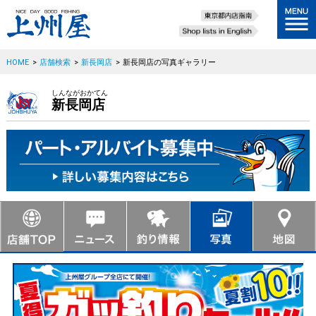
HOME
>
店舗検索
>
新長岡店
>
新長岡店の写真ギャラリー
しんながおかてん
新長岡店