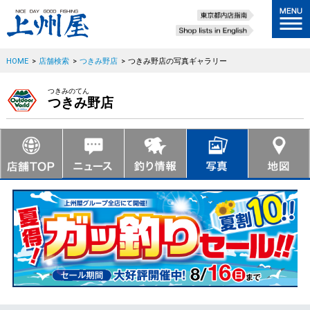
HOME
>
店舗検索
>
つきみ野店
>
つきみ野店の写真ギャラリー
つきみのてん
つきみ野店