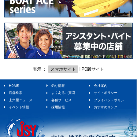
表示 ：
スマホサイト
|
PC版サイト
HOME
釣り情報
会社案内
店舗検索
よくあるご質問
サイトポリシー
上州屋ニュース
各種サービス
プライバシ－ポリシー
イベント情報
採用情報
おすすめリンク