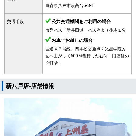
青森県八戸市湊高台5-3-1
公共交通機関をご利用の場合
交通手段
市営バス「新井田道」バス停より徒歩１分
お車でお越しの場合
国道４５号線、四本松交差点を光星学院方
面へ曲がって600Ｍ程行った右側（旧店舗の
２軒隣）
新八戸店-店舗情報