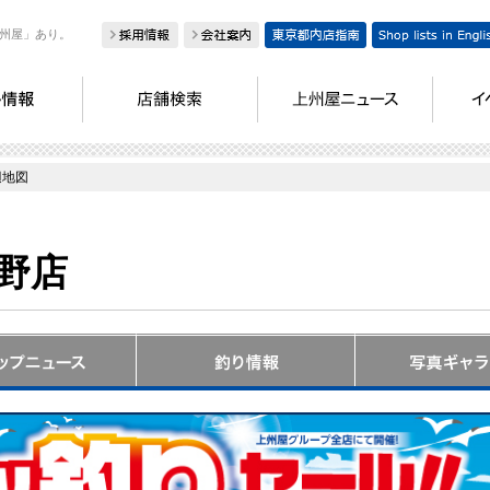
州屋」あり。
辺地図
野店