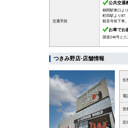
公共交通
鶴間駅東口より
町田駅より87
交通手段
観音寺前下車。
お車でお
国道246号と
つきみ野店-店舗情報
住
電
営
定