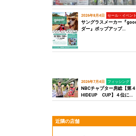
2026年8月4日
セール・イベン
サングラスメーカー『good
ダー』ポップアップ…
2026年7月4日
フィッシング
NBCチャプター房総【第
HIDEUP CUP】４位に…
近隣の店舗