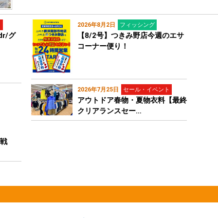
ト
2026年8月2日
フィッシング
r/グ
【8/2号】つきみ野店今週のエサ
コーナー便り！
2026年7月25日
セール・イベント
アウトドア春物・夏物衣料【最終
クリアランスセー…
４戦