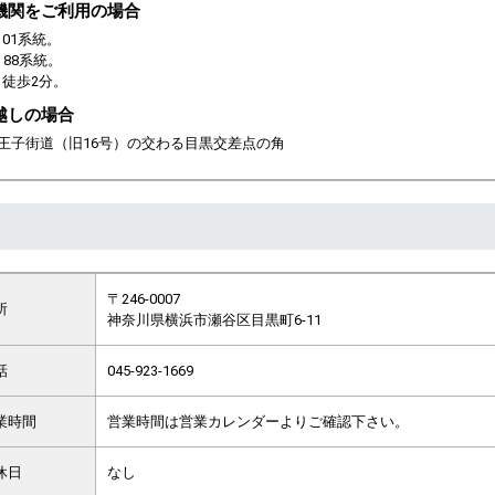
機関をご利用の場合
01系統。
、88系統。
徒歩2分。
越しの場合
八王子街道（旧16号）の交わる目黒交差点の角
〒246-0007
所
神奈川県横浜市瀬谷区目黒町6-11
話
045-923-1669
業時間
営業時間は営業カレンダーよりご確認下さい。
休日
なし