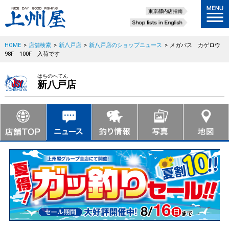
HOME
>
店舗検索
>
新八戸店
>
新八戸店のショップニュース
>
メガバス カゲロウ
98F 100F 入荷です
はちのへてん
新八戸店