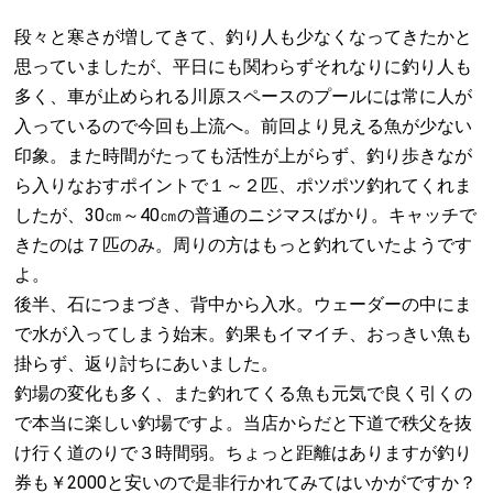
段々と寒さが増してきて、釣り人も少なくなってきたかと
思っていましたが、平日にも関わらずそれなりに釣り人も
多く、車が止められる川原スペースのプールには常に人が
入っているので今回も上流へ。前回より見える魚が少ない
印象。また時間がたっても活性が上がらず、釣り歩きなが
ら入りなおすポイントで１～２匹、ポツポツ釣れてくれま
したが、30㎝～40㎝の普通のニジマスばかり。キャッチで
きたのは７匹のみ。周りの方はもっと釣れていたようです
よ。
後半、石につまづき、背中から入水。ウェーダーの中にま
で水が入ってしまう始末。釣果もイマイチ、おっきい魚も
掛らず、返り討ちにあいました。
釣場の変化も多く、また釣れてくる魚も元気で良く引くの
で本当に楽しい釣場ですよ。当店からだと下道で秩父を抜
け行く道のりで３時間弱。ちょっと距離はありますが釣り
券も￥2000と安いので是非行かれてみてはいかがですか？