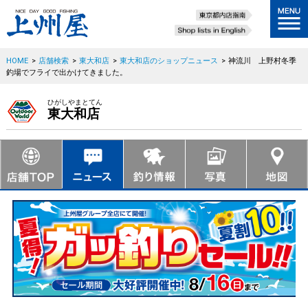
HOME
>
店舗検索
>
東大和店
>
東大和店のショップニュース
>
神流川 上野村冬季
釣場でフライで出かけてきました。
ひがしやまとてん
東大和店