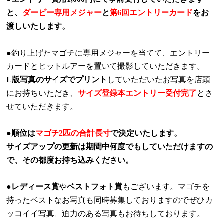
と、
ダービー専用メジャー
と
第6回エントリーカード
をお
渡しいたします。
●釣り上げたマゴチに専用メジャーを当てて、エントリー
カードと
ヒットルアーを置いて
撮影していただきます。
L
版写真のサイズでプリント
していただいたお写真を店頭
にお持ちいただき、
サイズ登録本エントリー受付完了
とさ
せていただきます。
●順位は
マゴチ
2
匹の合計長寸
で決定いたします。
サイズアップの更新は期間中何度でもしていただけますの
で、その都度お持ち込みください。
●レディース賞
や
ベストフォト賞
もございます。マゴチを
持ったベストなお写真も同時募集しておりますのでぜひカ
ッコイイ写真、迫力のある写真もお待ちしております。