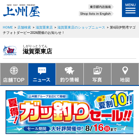
HOME
>
店舗検索
>
滋賀栗東店
>
滋賀栗東店のショップニュース
>
第6回伊勢湾マゴ
チフォトダービー2026開催のお知らせ！
しがりっとうてん
滋賀栗東店