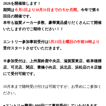
2026を開催致します！
期間は
６月
1
日より
10
月
31
日までの５か月間。
今年で第６
回目の開催です。
本年も協賛メーカー多数、豪華賞品盛りだくさんにて開催
いたしますのでご期待ください！！
エントリー参加事前受付は
5
月
23
日土曜日の午前10時より
受付
スタートさせていただきます。
※参加受付は、上州屋鈴鹿中央店、滋賀栗東店、岐阜穂積
店、可児店、関店、豊橋小向店、浜北店、浜松店の８店舗
にて受付可能です。
10
月末まで随時受け付けは可能ですが、お早めにご参加く
ださい。
●エントリー費用
1,000
円にて事前受付していただきます