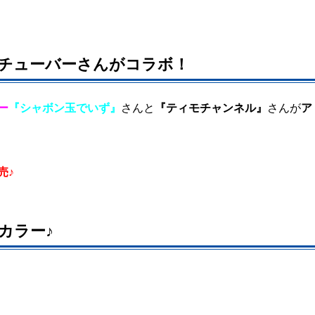
チューバーさんがコラボ！
ー
『シャボン玉でいず』
さんと
『ティモチャンネル』
さんが
ア
売♪
カラー♪