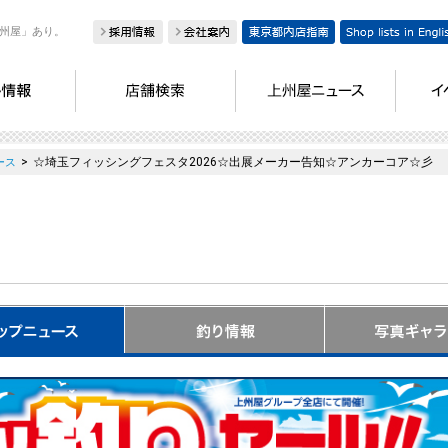
州屋」あり。
>
☆埼玉フィッシングフェスタ2026☆出展メーカー告知☆アンカーコア☆彡
ース