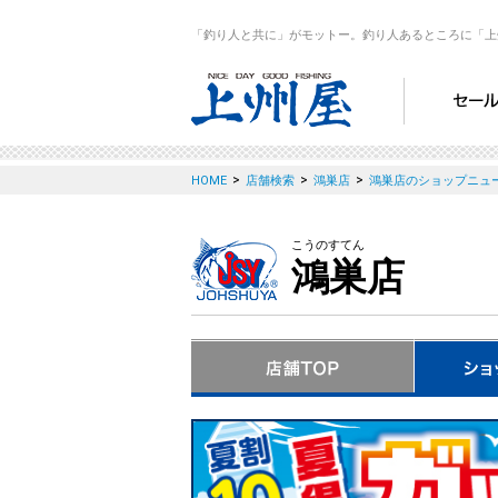
「釣り人と共に」がモットー。釣り人あるところに「上
>
>
>
HOME
店舗検索
鴻巣店
鴻巣店のショップニュ
こうのすてん
鴻巣店