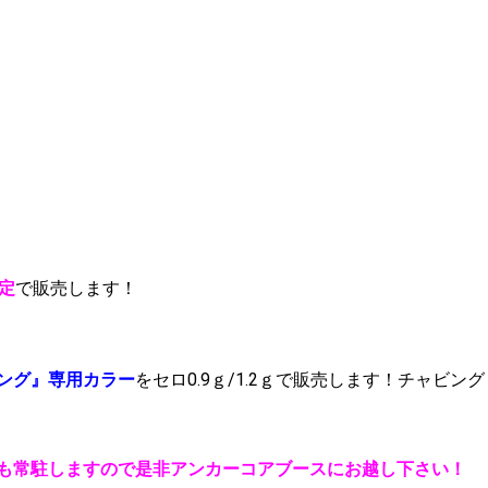
定
で販売します！
ング』専用カラー
をセロ0.9ｇ/1.2ｇで販売します！チャビング
も常駐しますので是非アンカーコアブースにお越し下さい！