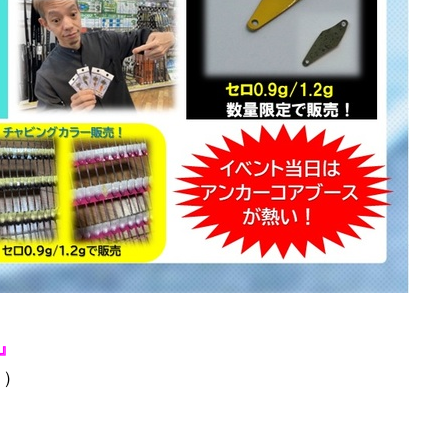
』
日
）