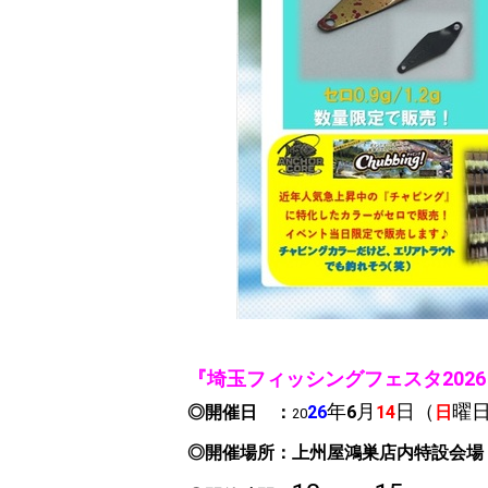
『埼玉フィッシングフェスタ2026
年
月
日
（
曜
◎開催日 ：
26
6
14
日
20
◎開催場所：上州屋鴻巣店内
特設会場