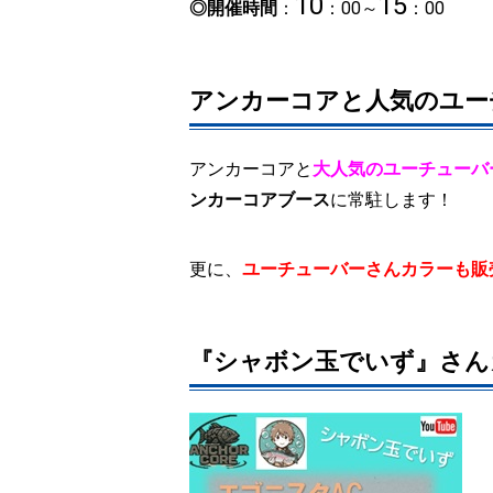
10
15
◎開催時間
：
：00～
：00
アンカーコアと人気のユー
アンカーコアと
大人気のユーチューバ
ンカーコアブース
に常駐します！
更に、
ユーチューバーさんカラーも販
『シャボン玉でいず』さん