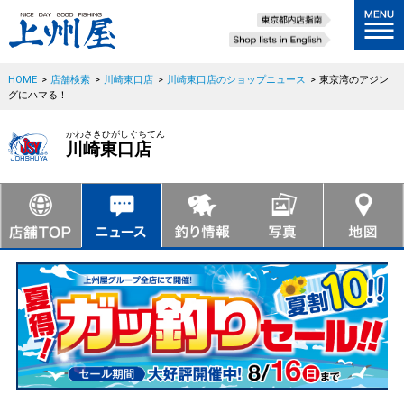
HOME
>
店舗検索
>
川崎東口店
>
川崎東口店のショップニュース
>
東京湾のアジン
グにハマる！
かわさきひがしぐちてん
川崎東口店