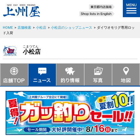
HOME
>
店舗検索
>
小松店
>
小松店のショップニュース
>
ダイワオモリグ専用ロッ
ド入荷
こまつてん
小松店