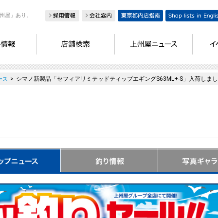
州屋」あり。
>
シマノ新製品「セフィアリミテッドティップエギングS63ML+-S」入荷しま
ース