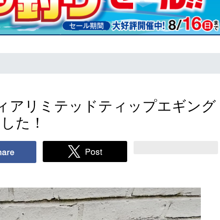
ィアリミテッドティップエギング
ました！