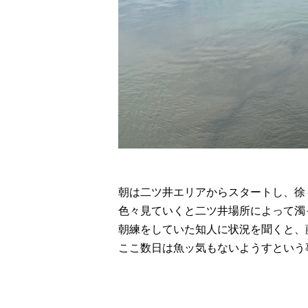
朝は二ツ井エリアからスタートし、徐
色々見ていくと二ツ井場所によって濁
朝練をしていた知人に状況を聞くと、
ここ数日は魚ッ気もないようすという