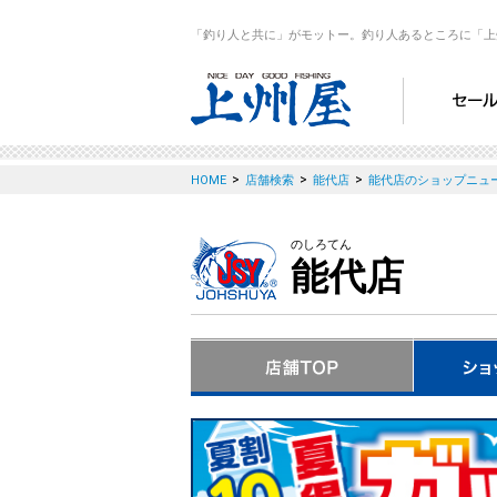
「釣り人と共に」がモットー。釣り人あるところに「上
>
>
>
HOME
店舗検索
能代店
能代店のショップニュ
のしろてん
能代店