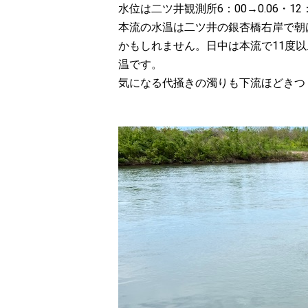
水位は二ツ井観測所6：00→0.06・12：0
本流の水温は二ツ井の銀杏橋右岸で朝
かもしれません。日中は本流で11度
温です。
気になる代掻きの濁りも下流ほどきつ