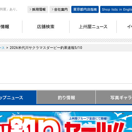
州屋」あり。
>
2026米代川サクラマスダービー釣果速報5/10
ース