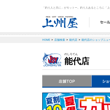
「釣り人と共に」がモットー。釣り人あるところに「上
>
>
>
HOME
店舗検索
能代店
能代店のショップニュ
のしろてん
能代店