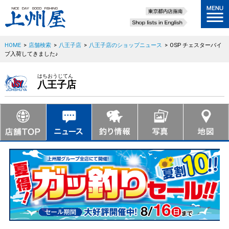
HOME
>
店舗検索
>
八王子店
>
八王子店のショップニュース
>
OSP チェスターバイ
ブ入荷してきました♪
はちおうじてん
八王子店