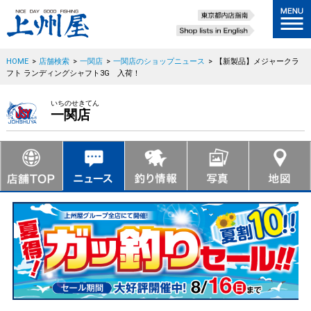
HOME
>
店舗検索
>
一関店
>
一関店のショップニュース
>
【新製品】メジャークラ
フト ランディングシャフト3G 入荷！
いちのせきてん
一関店