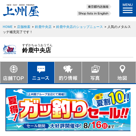
HOME
>
店舗検索
>
鈴鹿中央店
>
鈴鹿中央店のショップニュース
>
人気のメタルス
ッテ補充完了です！
すずかちゅうおうてん
鈴鹿中央店