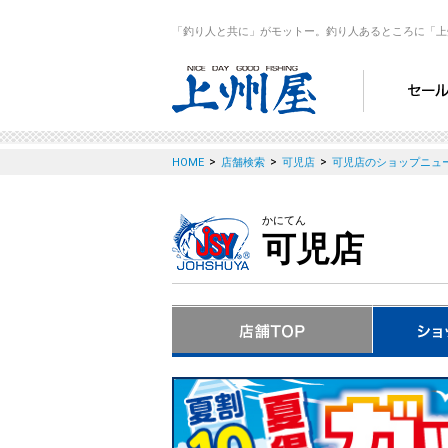
「釣り人と共に」がモットー。釣り人あるところに「上
>
>
>
HOME
店舗検索
可児店
可児店のショップニュ
かにてん
可児店