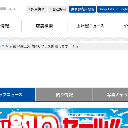
州屋」あり。
>
☆第14回三河湾釣りフェス開催します！！☆
ース