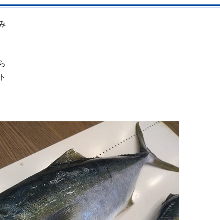
み
ら
ト