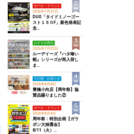
セール・イベント
2026年7月31日
DUO「タイドミノーゴー
スト１５０F」新色発表記
念…
おすすめ商品
2026年7月22日
ルーデイーズ『ハタ喰い
蝦』シリーズが再入荷し
ま…
その他・お知らせ
2026年8月4日
豊橋小向店【周年祭】協
賛品賜りました②
セール・イベント
2026年8月4日
周年祭：特別企画【ガラ
ポン大抽選会】
8/11（火）…