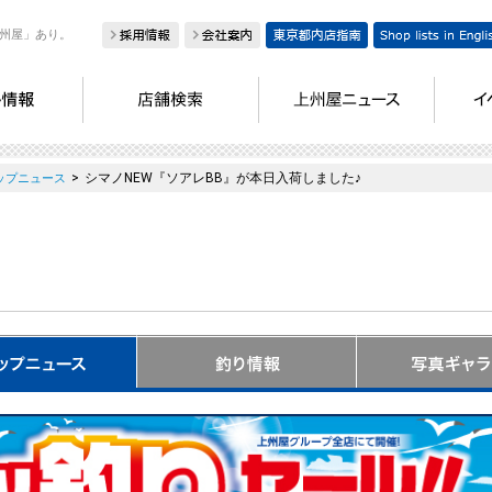
州屋」あり。
>
シマノNEW『ソアレBB』が本日入荷しました♪
ップニュース