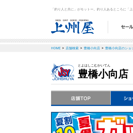
「釣り人と共に」がモットー。釣り人あるところに「上
>
>
>
HOME
店舗検索
豊橋小向店
豊橋小向店のショ
とよはしこむかいてん
豊橋小向店