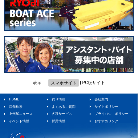
表示 ：
スマホサイト
|
PC版サイト
HOME
釣り情報
会社案内
店舗検索
よくあるご質問
サイトポリシー
上州屋ニュース
各種サービス
プライバシ－ポリシー
イベント情報
採用情報
おすすめリンク