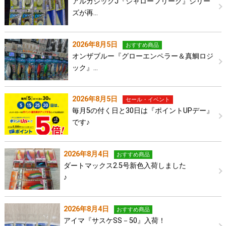
アルカジックJ『シャローフリーク』シリー
ズが再…
2026年8月5日
おすすめ商品
オンザブルー『グローエンペラー＆真鯛ロジ
ック』…
2026年8月5日
セール・イベント
毎月5の付く日と30日は『ポイントUPデー』
です♪
2026年8月4日
おすすめ商品
ダートマックス2.5号新色入荷しました
♪
2026年8月4日
おすすめ商品
アイマ『サスケSS－50』入荷！