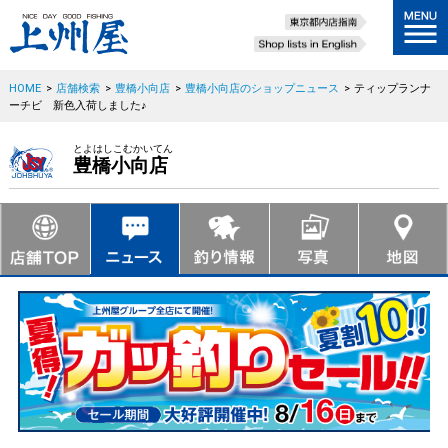
HOME
>
店舗検索
>
豊橋小向店
>
豊橋小向店のショップニュース
>
ティップランナ
ーチビ 新色入荷しました♪
とよはしこむかいてん
豊橋小向店