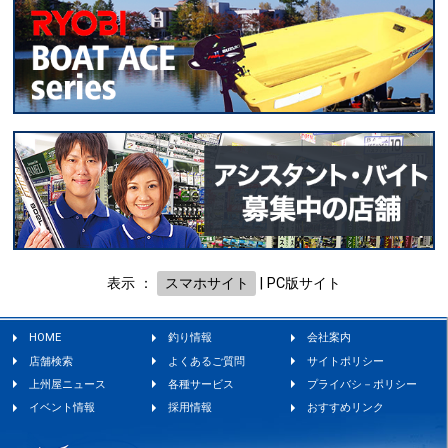
表示 ：
スマホサイト
|
PC版サイト
HOME
釣り情報
会社案内
店舗検索
よくあるご質問
サイトポリシー
上州屋ニュース
各種サービス
プライバシ－ポリシー
イベント情報
採用情報
おすすめリンク