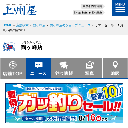
HOME
>
店舗検索
>
鶴ヶ峰店
>
鶴ヶ峰店のショップニュース
>
サマーセール！！お
買い得品情報①
つるがみねてん
鶴ヶ峰店