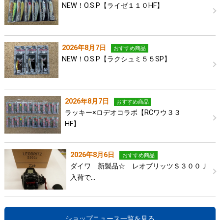
NEW！O.S.P【ライゼ１１０HF】
2026年8月7日
おすすめ商品
NEW！O.S.P【ラクシュミ５５SP】
2026年8月7日
おすすめ商品
ラッキー×ロデオコラボ【RCワウ３３
HF】
2026年8月6日
おすすめ商品
ダイワ 新製品☆ レオブリッツＳ３００Ｊ
入荷で…
ショップニュース一覧を見る