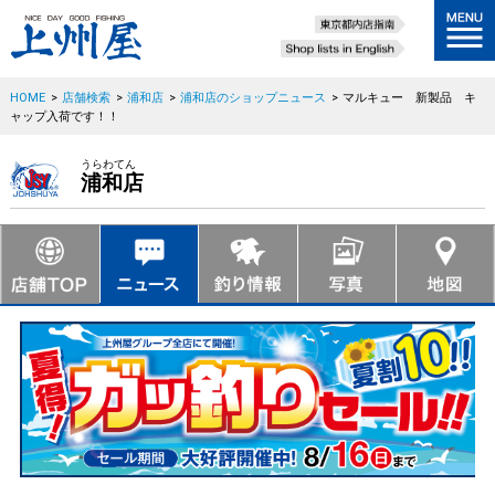
HOME
>
店舗検索
>
浦和店
>
浦和店のショップニュース
>
マルキュー 新製品 キ
ャップ入荷です！！
うらわてん
浦和店