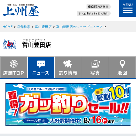
HOME
>
店舗検索
>
富山豊田店
>
富山豊田店のショップニュース
>
とやまとよたてん
富山豊田店