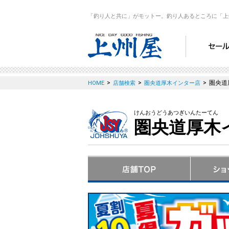
「釣り人と共に」がモットー。釣り人あるところに「上
>
>
>
圏央道
HOME
店舗検索
圏央道厚木インター店
けんおうどうあつぎいんたーてん
圏央道厚木