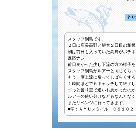
釣り
スタッフ綱島です。
２日は店長高野と解禁２日目の相模
朝は前日も入っていた高野がボチボ
反応ナシ...
前日良かった少し下流の方の様子を
スタッフ綱島がルアーと同じくらい
もう一度上流に戻ってしばらくする
１時間ほどで６キャッチして終了し
ずっと曇り空で追いも悪かったのか
ルアーの使い分けなどもなんとなく
またリベンジに行ってきます。
■竿
：ＡＹＵスタイル Ｃ８１０２