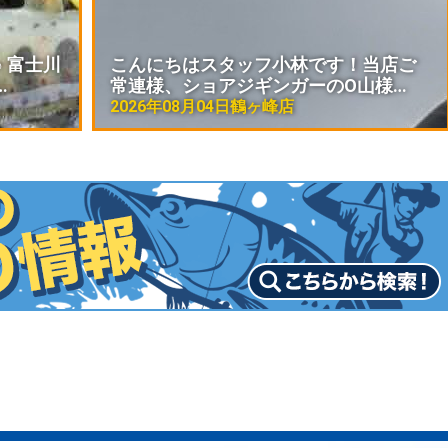
 富士川
こんにちはスタッフ小林です！当店ご
…
常連様、ショアジギンガーのO山様…
2026年08月04日
鶴ヶ峰店