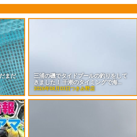
まだまだ
三浦の磯でタイドプールの釣りをして
。
きました！ 干潮のタイミングで海…
2026年08月03日
つきみ野店