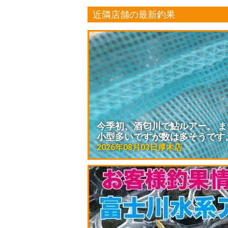
近隣店舗の最新釣果
今季初、酒匂川で鮎ルアー。 
小型多いですが数は多そうです
2026年08月03日
厚木店