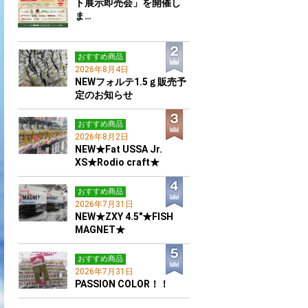
ト展示即売会」を開催し
ま…
おすすめ商品
2026年8月4日
NEWフォルテ1.5ｇ販売予
定のお知らせ
おすすめ商品
2026年8月2日
NEW★Fat USSA Jr.
XS★Rodio craft★
おすすめ商品
2026年7月31日
NEW★ZXY 4.5"★FISH
MAGNET★
おすすめ商品
2026年7月31日
PASSION COLOR！！