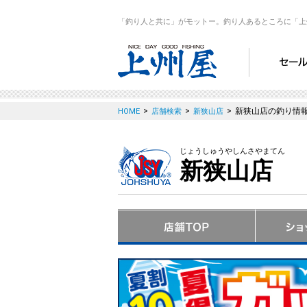
「釣り人と共に」がモットー。釣り人あるところに「上
>
>
>
新狭山店の釣り情
HOME
店舗検索
新狭山店
じょうしゅうやしんさやまてん
新狭山店