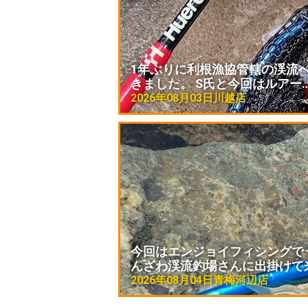
1年ぶりに利根漁協管轄の渓流
きました。 S氏と今回はルアー
2026年08月03日
川越店
今回はエンジョイフィシングで
んざわ渓流釣場さんに出掛けて
2026年08月04日
青梅河辺店