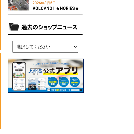
2026年8月6日
VOLCANO II★NORIES★