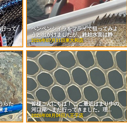
へ行って
ペンペンシイラをフライで狙ってみよ
…
うと出かけましたが、終始水面は静…
2026年07月31日
東大和店
うらた
皆様こんにちは！ ここ最近はまり中の
来ま…
河口湖へまた行ってきました。理…
2026年08月04日
八王子店