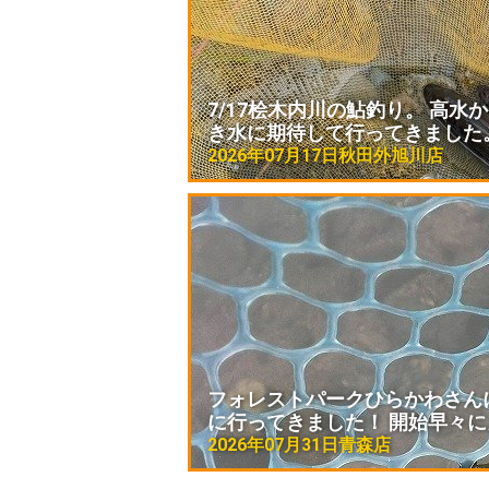
7/17桧木内川の鮎釣り。 高水
き水に期待して行ってきました
2026年07月17日
秋田外旭川店
フォレストパークひらかわさん
に行ってきました！ 開始早々に
2026年07月31日
青森店