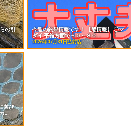
からの引
今週の釣果情報です！ 【船情報】 〇マ
。…
ダイ 平舘方面で６０～８０…
2026年07月31日
弘前店
に遊び
カ…