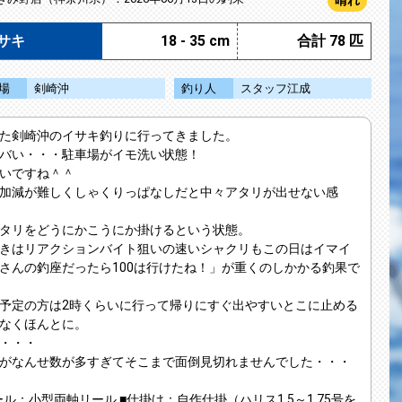
晴れ
サキ
18 - 35 cm
合計 78 匹
場
剣崎沖
釣り人
スタッフ江成
た剣崎沖のイサキ釣りに行ってきました。
バい・・・駐車場がイモ洗い状態！
いですね＾＾
加減が難しくしゃくりっぱなしだと中々アタリが出せない感
タリをどうにかこうにか掛けるという状態。
きはリアクションバイト狙いの速いシャクリもこの日はイマイ
さんの釣座だったら100は行けたね！」が重くのしかかる釣果で
予定の方は2時くらいに行って帰りにすぐ出やすいとこに止める
なくほんとに。
・・・
がなんせ数が多すぎてそこまで面倒見切れませんでした・・・
ール
：小型両軸リール
■仕掛け
：自作仕掛（ハリス1.5～1.75号を