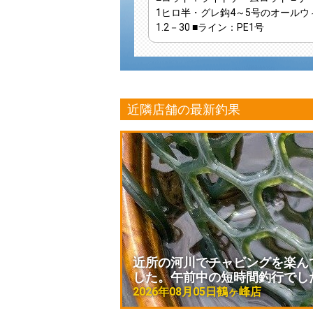
1ヒロ半・グレ鈎4～5号のオール
1.2－30
■ライン
：PE1号
近隣店舗の最新釣果
近所の河川でチャビングを楽ん
した。午前中の短時間釣行でし
2026年08月05日
鶴ヶ峰店