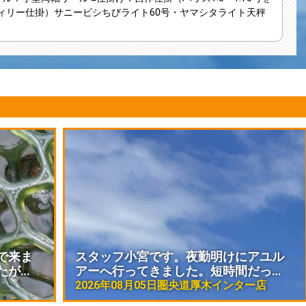
ウィリー仕掛）サニービシちびライト60号・ヤマシタライト天秤
で来ま
スタッフ小宮です。夜勤明けにアユル
たが…
アーへ行ってきました。短時間だっ…
2026年08月05日
圏央道厚木インター店