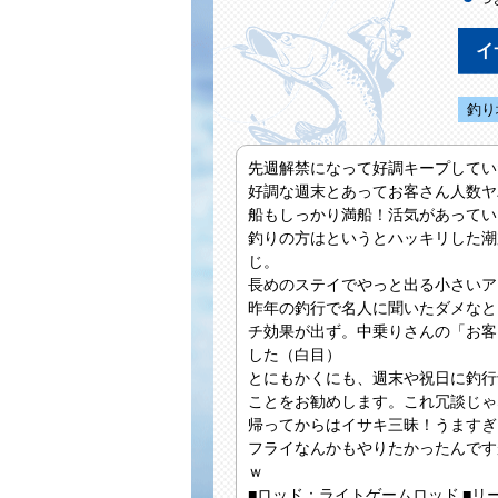
イ
釣り
先週解禁になって好調キープしてい
好調な週末とあってお客さん人数ヤ
船もしっかり満船！活気があってい
釣りの方はというとハッキリした潮
じ。
長めのステイでやっと出る小さいア
昨年の釣行で名人に聞いたダメなと
チ効果が出ず。中乗りさんの「お客
した（白目）
とにもかくにも、週末や祝日に釣行
ことをお勧めします。これ冗談じゃ
帰ってからはイサキ三昧！うますぎ
フライなんかもやりたかったんです
ｗ
■ロッド
：ライトゲームロッド
■リ