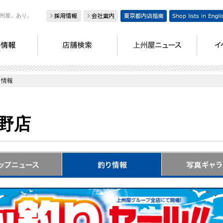
州屋」あり。
り情報
野店