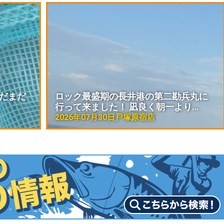
まだまだ
ロック最盛期の長井港の第二勘兵丸に
。
行って来ました！ 凪良く朝一より…
2026年07月30日
戸塚原宿店