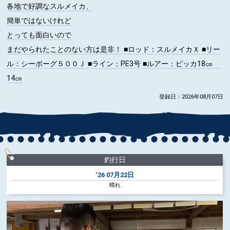
各地で好調なスルメイカ、
簡単ではないけれど
とっても面白いので
まだやられたことのない方は是非！
■ロッド
：スルメイカＸ
■リー
ル
：シーボーグ５００Ｊ
■ライン
：PE3号
■ルアー
：ピッカ18㎝
14㎝
登録日：2026年08月07日
釣行日
‘26
07月22日
晴れ