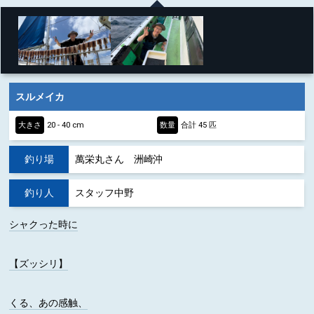
スルメイカ
大きさ
20 - 40 cm
数量
合計 45 匹
釣り場
萬栄丸さん 洲崎沖
釣り人
スタッフ中野
シャクった時に
【ズッシリ】
くる、あの感触、