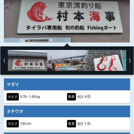
マダイ
大きさ
0.70 - 1.00 kg
数量
合計 4 匹
タチウオ
大きさ
120 cm
数量
合計 1 匹