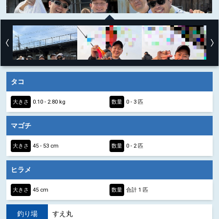
タコ
大きさ
0.10 - 2.80 kg
数量
0 - 3 匹
マゴチ
大きさ
45 - 53 cm
数量
0 - 2 匹
ヒラメ
大きさ
45 cm
数量
合計 1 匹
釣り場
すえ丸