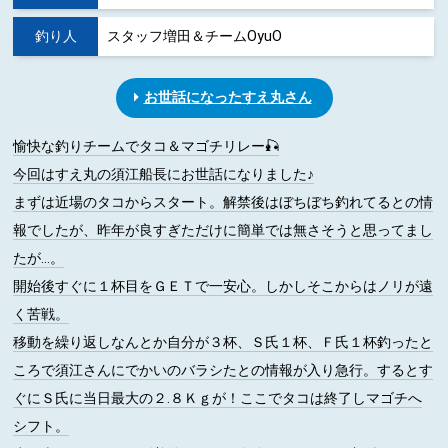
釣り人
スタッフ増田＆チームOyuO
お世話になったすえ丸さん
愉快な釣りチームでタコ＆マゴチリレー🎣
今回はすえ丸の須江船長にお世話になりました♪
まずは近場のタコからスタート。解禁後はぼちぼち釣れてるとの情
報でしたが、昨年が良すぎただけに簡単では無さそうと思ってまし
たが…。
開始後すぐに１杯目をＧＥＴで一安心。しかしそこからはノリが遠
く苦戦。
移動を繰り返しなんとか自分が３杯、Ｓ氏１杯、Ｆ氏１杯釣ったと
ころで須江さんにでかいのバラシたとの情報が入り急行。するとす
ぐにＳ氏に当日最大の２.８Ｋｇが！ここでタコは終了しマゴチへ
シフト。