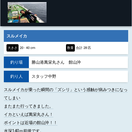
スルメイカ
大きさ
20 - 40 cm
数量
合計 28 匹
釣り場
勝山港萬栄丸さん 館山沖
釣り人
スタッフ中野
スルメイカが乗った瞬間の「ズシリ」という感触が病みつきになっ
てしまい
またまた行ってきました。
イカといえば萬栄丸さん！
ポイントは近場の館山沖！！
水深140ｍ前後です。