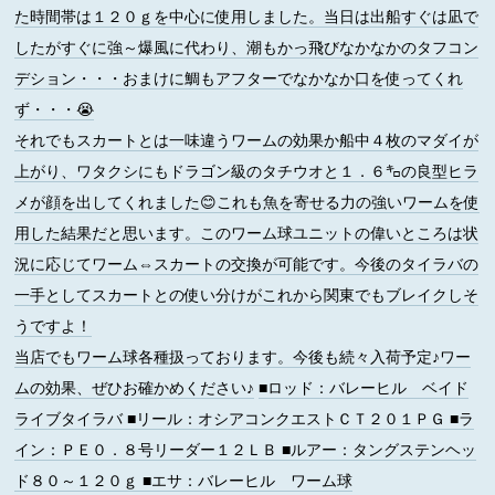
た時間帯は１２０ｇを中心に使用しました。当日は出船すぐは凪で
したがすぐに強～爆風に代わり、潮もかっ飛びなかなかのタフコン
デション・・・おまけに鯛もアフターでなかなか口を使ってくれ
ず・・・😭
それでもスカートとは一味違うワームの効果か船中４枚のマダイが
上がり、ワタクシにもドラゴン級のタチウオと１．６㌔の良型ヒラ
メが顔を出してくれました😊これも魚を寄せる力の強いワームを使
用した結果だと思います。このワーム球ユニットの偉いところは状
況に応じてワーム⇔スカートの交換が可能です。今後のタイラバの
一手としてスカートとの使い分けがこれから関東でもブレイクしそ
うですよ！
当店でもワーム球各種扱っております。今後も続々入荷予定♪ワー
ムの効果、ぜひお確かめください♪
■ロッド
：バレーヒル ベイド
ライブタイラバ
■リール
：オシアコンクエストＣＴ２０１ＰＧ
■ラ
イン
：ＰＥ０．８号リーダー１２ＬＢ
■ルアー
：タングステンヘッ
ド８０～１２０ｇ
■エサ
：バレーヒル ワーム球