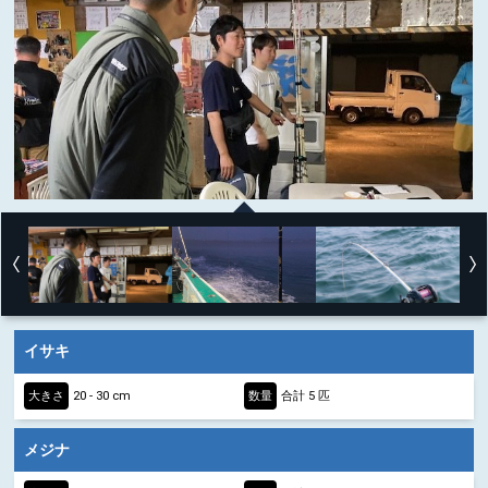
イサキ
大きさ
20 - 30 cm
数量
合計 5 匹
メジナ