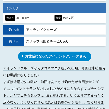
イシモチ
大きさ
35 - 35 cm
数量
合計 2 匹
釣り場
アイランドクルーズ
釣り人
スタッフ増田＆チームOyuO
お世話になったアイランドクルーズさん
アイランドクルーズからタコ＆マゴチ狙いで出船。今回は小松船長
にお世話になりました♪
まずは近場でタコ狙い。前回はあっさり釣れたが今回は全くダ
メ…。ポイントをランガンしましたがどうにもならずマゴチへシフ
ト。ただマゴチも激シブ…。最近釣れてるというエリアでまったく
反応なく、ようやく釣れたと思えば良型のイシモチ…。暫く粘りま