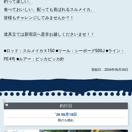
釣って楽しい、
食べておいしい、配っても喜ばれるスルメイカ、
皆様もチャレンジしてみませんか？！
道具立ては新宿店へ是非お越しくださいませ！！
■ロッド
：スルメイカＸ150
■リール
：シーボーグ500J
■ライン
：
PE4号
■ルアー
：ピッカピッカ針
登録日：2026年06月26日
釣行日
‘26
06月18日
雨のち晴れ