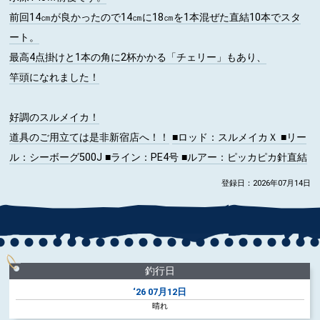
前回14㎝が良かったので14㎝に18㎝を1本混ぜた直結10本でスタ
ート。
最高4点掛けと1本の角に2杯かかる「チェリー」もあり、
竿頭になれました！
好調のスルメイカ！
道具のご用立ては是非新宿店へ！！
■ロッド
：スルメイカＸ
■リー
ル
：シーボーグ500J
■ライン
：PE4号
■ルアー
：ピッカピカ針直結
登録日：2026年07月14日
釣行日
‘26
07月12日
晴れ