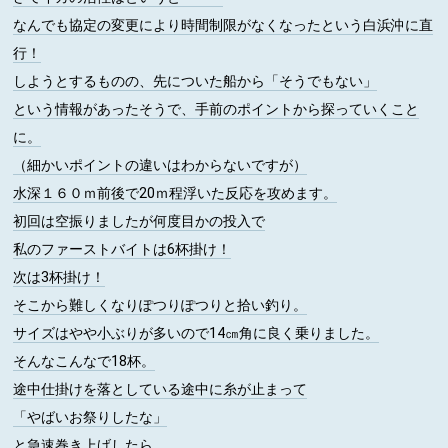
なんでも協定の変更により時間制限がなくなったという白浜沖に直
行！
しようとするものの、先についた船から「そうでもない」
という情報があったそうで、手前のポイントから探っていくこと
に。
（細かいポイントの違いはわからないですが）
水深１６０ｍ前後で20ｍ程浮いた反応を攻めます。
初回は空振りましたが何度目かの投入で
私のファーストバイトは6杯掛け！
次は3杯掛け！
そこから難しくなりぽつりぽつりと拾い釣り。
サイズはやや小ぶりが多いので14㎝角に良く乗りました。
そんなこんなで18杯。
途中仕掛けを落としている途中に糸が止まって
「やばいお祭りしたな」
と急速巻き上げしたら