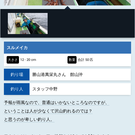
スルメイカ
大きさ
12 - 20 cm
数量
合計 50 匹
釣り場
勝山港萬栄丸さん 館山沖
釣り人
スタッフ中野
予報が雨風なので、普通はいかないところなのですが、
ということは人が少なくて沢山釣れるのでは？
と思うのが卑しい釣り人。