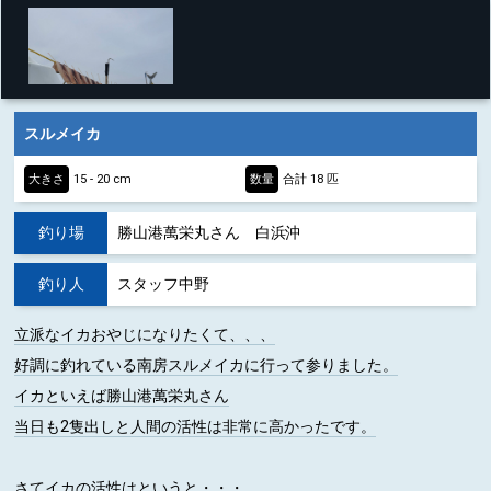
スルメイカ
大きさ
15 - 20 cm
数量
合計 18 匹
釣り場
勝山港萬栄丸さん 白浜沖
釣り人
スタッフ中野
立派なイカおやじになりたくて、、、
好調に釣れている南房スルメイカに行って参りました。
イカといえば勝山港萬栄丸さん
当日も2隻出しと人間の活性は非常に高かったです。
さてイカの活性はというと・・・