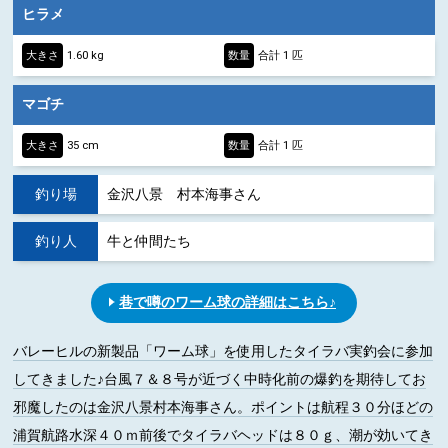
ヒラメ
大きさ
1.60 kg
数量
合計 1 匹
マゴチ
大きさ
35 cm
数量
合計 1 匹
釣り場
金沢八景 村本海事さん
釣り人
牛と仲間たち
巷で噂のワーム球の詳細はこちら♪
バレーヒルの新製品「ワーム球」を使用したタイラバ実釣会に参加
してきました♪台風７＆８号が近づく中時化前の爆釣を期待してお
邪魔したのは金沢八景村本海事さん。ポイントは航程３０分ほどの
浦賀航路水深４０ｍ前後でタイラバヘッドは８０ｇ、潮が効いてき