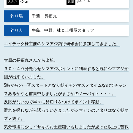
大きさ
40 cm
数量
合計 1 匹
釣り場
千葉 長福丸
釣り人
牛島、中野、林＆上州屋スタッフ
エイテック様主催のシマアジ釣行研修会に参加してきました。
大原の長福丸さんから出船。
３０～４０分走らせシマアジポイントに到着すると既にシマアジ船
団が出来ていました。
5時からの一斉スタートとなり朝イチのマズメタイムなのでチャン
スあるかなと前集中しましたがまさかのノーバイト・・・。
反応がないので早々に見切りをつけてポイント移動。
群れを探しながら誘っていきましたがシマアジのアタリはなく朝マ
ズメ終了。
気分転換に少しイサキのお土産狙いもしましたが思った以上に苦戦