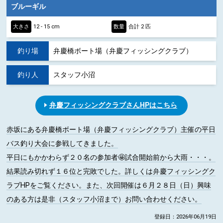
ブルーギル
大きさ
12 - 15 cm
数量
合計 2 匹
釣り場
弁慶橋ボート場（弁慶フィッシングクラブ）
釣り人
スタッフ小沼
弁慶フィッシングクラブさんHPはこちら
赤坂にある弁慶橋ボート場（弁慶フィッシングクラブ）主催の平日
バス釣り大会に参戦してきました。
平日にもかかわらず２０名の参加者🤩試合開始前から大雨・・・。
結果読み切れず１６位と完敗でした。詳しくは弁慶フィッシングク
ラブHPをご覧ください。また、次回開催は６月２８日（日）興味
のある方は是非（スタッフ小沼まで）お問い合わせください。
登録日：2026年06月19日