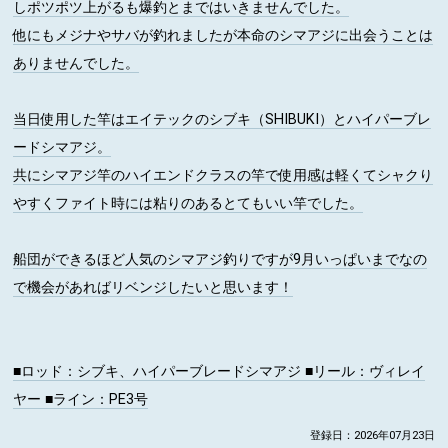
しポツポツ上がるも爆釣とまではいきませんでした。
他にもメジナやサバが釣れましたが本命のシマアジに出会うことは
ありませんでした。
当日使用した竿はエイテックのシブキ（SHIBUKI）とハイパーブレ
ードシマアジ。
共にシマアジ竿のハイエンドクラスの竿で使用感は軽くてシャクり
やすくファイト時には粘りのあるとてもいい竿でした。
船団ができるほど人気のシマアジ釣りですが9月いっぱいまでなの
で機会があればリベンジしたいと思います！
■ロッド
：シブキ、ハイパーブレードシマアジ
■リール
：ヴィレイ
ヤー
■ライン
：PE3号
登録日：2026年07月23日