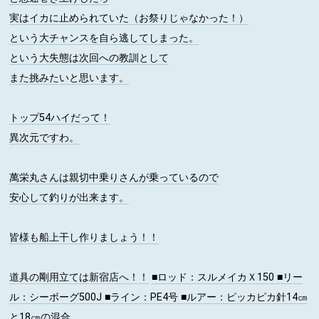
実はイカに止められていた（お祭りじゃなかった！）
という大チャンスを自ら逃してしまった。
という大失態は次回への教訓として
また挑みたいと思います。
トップ54ハイだって！
異次元ですわ。
萬栄丸さんは親切中乗りさんが乗っているので
安心して釣りが出来ます。
皆様も船上干し作りましょう！！
道具の剛用立ては新宿店へ！！
■ロッド
：スルメイカＸ150
■リー
ル
：シーボーグ500J
■ライン
：PE4号
■ルアー
：ピッカピカ針14㎝
と18㎝の混合