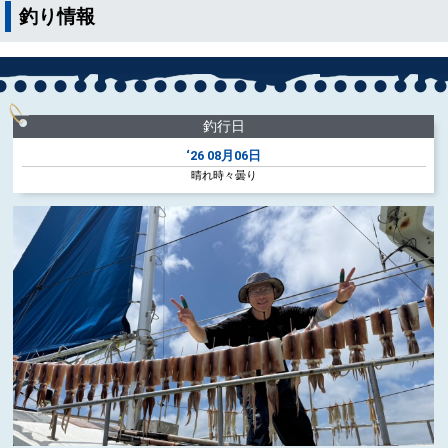
釣り情報
釣行日
‘26
08月06日
晴れ時々曇り