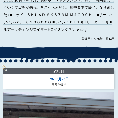
したが見切りを付け、実績ポイントをランガン。終了１時間前によ
うやくマゴチが釣れ、そこから連発し、船中６本で終了となりまし
た♪
■ロッド
：ＳＫＵＡＤ ＳＫＳ７３Ｍ-ＭＡＧＯＣＨＩ
■リール
：
ツインパワーＣ３０００ＸＧ
■ライン
：ＰＥ１号+リーダー５号
■
ルアー
：チェンジスイマー+スイミングテンヤ20ｇ
登録日：2026年07月13日
釣行日
‘26
06月26日
雨時々曇り