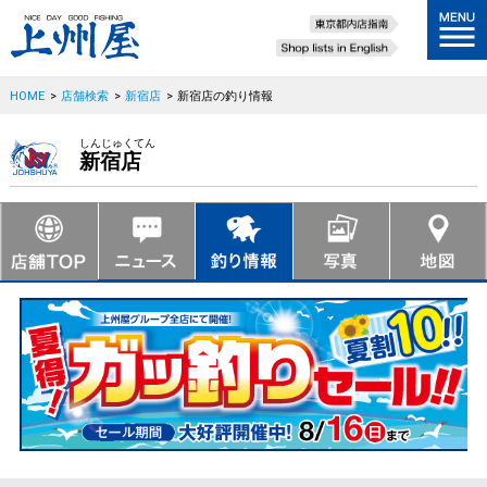
HOME
>
店舗検索
>
新宿店
>
新宿店の釣り情報
しんじゅくてん
新宿店