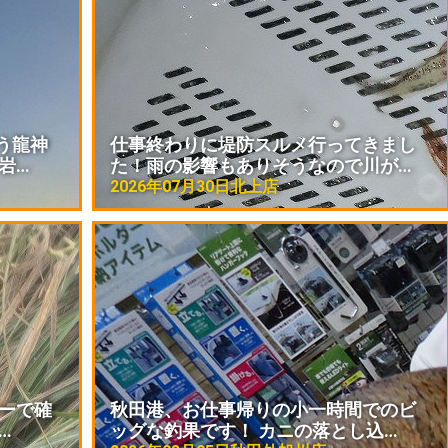
う龍神
仕事終わりに堤防スルメ行ってきまし
岩…
た！雨の影響もありそうなので川が…
2026年07月30日
北上店
アーで確
秋田港、お仕事帰りの小一時間でのビ
…
ッグな釣果です！ カニの落とし込…