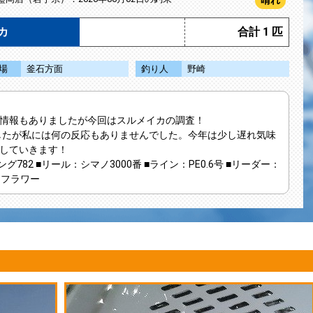
晴れ
カ
合計 1 匹
場
釜石方面
釣り人
野崎
情報もありましたが今回はスルメイカの調査！
ましたが私には何の反応もありませんでした。今年は少し遅れ気味
していきます！
ング782
■リール
：シマノ3000番
■ライン
：PE0.6号
■リーダー
：
、フラワー