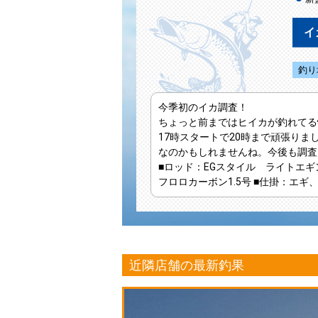
イ
釣り
今季初のイカ調査！
ちょっと前まではヒイカが釣れてる
17時スタートで20時まで頑張り
なのかもしれませんね。今後も調査
■ロッド
：EGスタイル ライトエギ
フロロカーボン1.5号
■仕掛
：エギ
近隣店舗の最新釣果