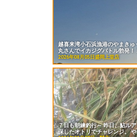
越喜来湾小石浜漁港のやまきゅ
丸さんでイカジグバトル勃発！ 
2026年08月05日
盛岡上堂店
７日も朝練釣行～ 昨日、鮎ル
保したオトリでチャレンジ。 や