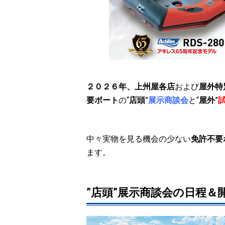
２０２６年、上州屋各店
および
屋外特
要ボート
の“
店頭
”
展示商談会
と“
屋外
”
中々実物を見る機会の少ない
免許不要
ます。
”店頭”展示商談会の日程＆