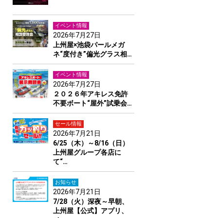
イベント情報
2026年7月27日
上州屋×池袋パールメガ
ネ“度付き”偏光グラス相…
イベント情報
2026年7月27日
２０２６年アキレス免許
不要ボート“屋外”試乗会…
セール情報
2026年7月21日
6/25（木）～8/16（日）
上州屋グループ各店に
て“…
お知らせ
2026年7月21日
7/28（火）深夜～早朝、
上州屋【公式】アプリ、