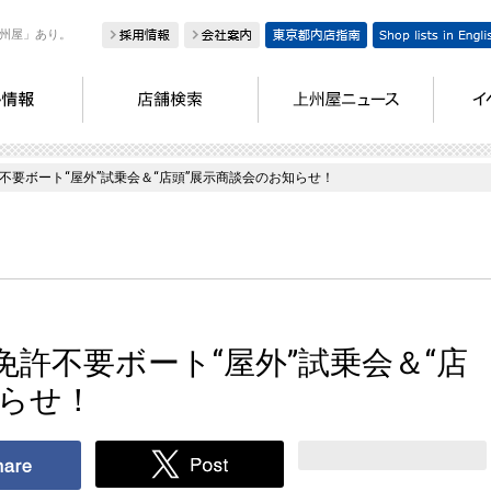
州屋」あり。
不要ボート“屋外”試乗会＆“店頭”展示商談会のお知らせ！
許不要ボート“屋外”試乗会＆“店
知らせ！