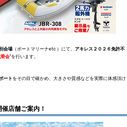
別会場
（ボートマリーナetc.）にて、
アキレス２０２６免許不
試乗会
“を行います。
ボート
をその目で確かめ、大きさや質感などを実際に体感頂け
開催店舗ご案内！