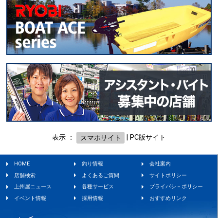
表示 ：
スマホサイト
|
PC版サイト
HOME
釣り情報
会社案内
店舗検索
よくあるご質問
サイトポリシー
上州屋ニュース
各種サービス
プライバシ－ポリシー
イベント情報
採用情報
おすすめリンク