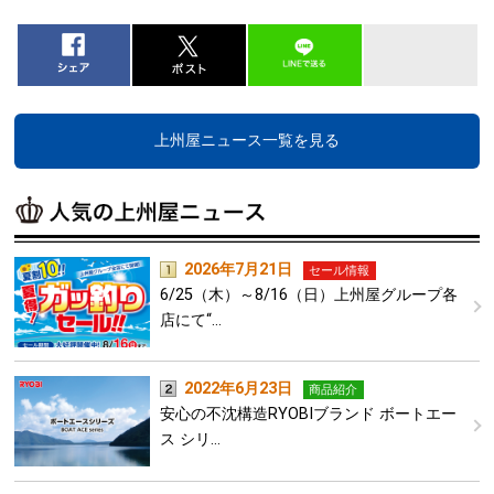
上州屋ニュース一覧を見る
2026年7月21日
セール情報
6/25（木）～8/16（日）上州屋グループ各
店にて“…
2022年6月23日
商品紹介
安心の不沈構造RYOBIブランド ボートエー
ス シリ…