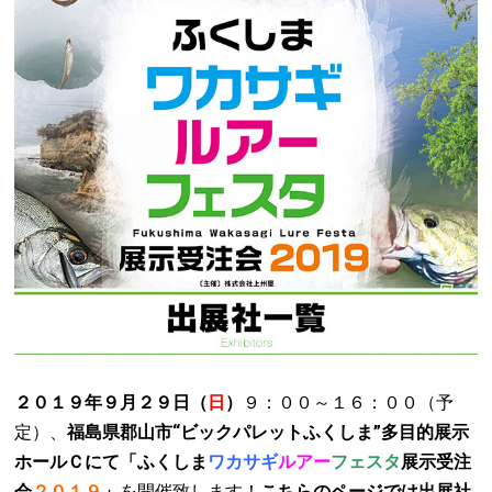
２０１９年９月２９日（
日
）
９：００～１６：００（予
定）、
福島県郡山市“ビックパレットふくしま”多目的展示
ホールＣにて「ふくしま
ワカサギ
ルアー
フェスタ
展示受注
会
２０１９
」
を開催致します！
こちらのページでは出展社