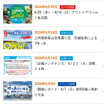
2026年6月25日
セール情報
6/25（木）～8/16（日）アウトドアワール
ド各店限…
2026年6月24日
お知らせ
上州屋新富山空港通り店、店舗改装による
7/8（水…
2026年6月16日
お知らせ
〔設備メンテナンス〕６/２３（火）深夜、
２４時…
2026年6月8日
イベント結果
〔開催レポート〕6/7（日）第9回城ヶ島釣
り大会、…