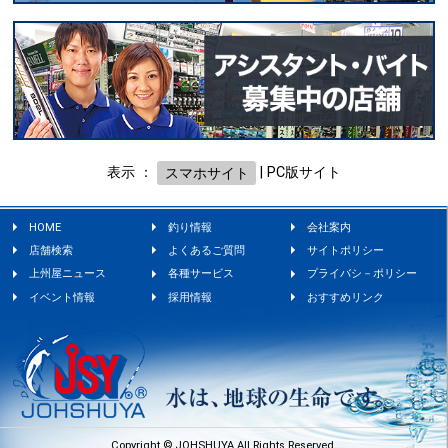
表示 ：
スマホサイト
|
PC版サイト
HOME
釣り情報
会社案内
店舗検索
よくあるご質問
サイトポリシー
上州屋ニュース
各種サービス
プライバシ－ポリシー
イベント情報
採用情報
おすすめリンク
Copyright © JOHSHUYA All Rights Reserved.