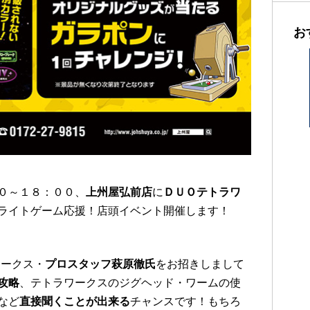
お
０～１８：００、
上州屋弘前店
に
ＤＵＯテトラワ
ライトゲーム応援！店頭イベント開催します！
ワークス・
プロスタッフ萩原徹氏
をお招きしまして
攻略
、テトラワークスのジグヘッド・ワームの使
など
直接聞くことが出来る
チャンスです！もちろ