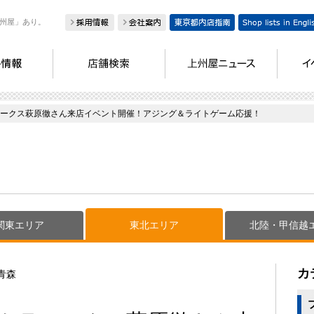
州屋」あり。
ークス萩原徹さん来店イベント開催！アジング＆ライトゲーム応援！
関東エリア
東北エリア
北陸・甲信越
カ
青森