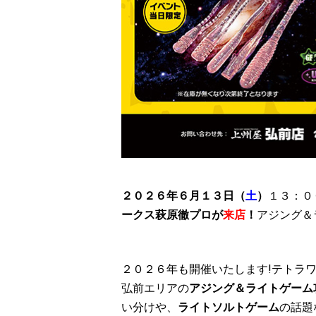
２０２６年６月１３日（
土
）
１３：０
ークス萩原徹プロが
来店
！
アジング＆
２０２６年も開催いたします!テトラ
弘前エリアの
アジング＆ライトゲーム
い分けや、
ライトソルトゲーム
の話題