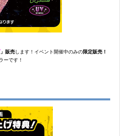
ダ
」
販売
します！イベント開催中のみの
限定販売！
ラーです！
。