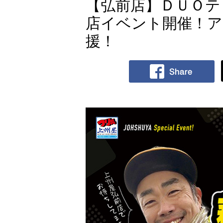
【弘前店】ＤＵＯテ
店イベント開催！ア
援！